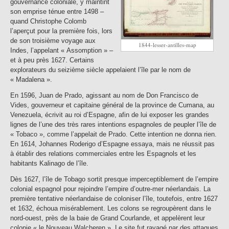
gouvernance coloniale, y maintint
son emprise ténue entre 1498 –
quand Christophe Colomb
l’aperçut pour la première fois, lors
de son troisième voyage aux
1844-lesser-antilles-map
Indes, l’appelant « Assomption » –
et à peu près 1627. Certains
explorateurs du seizième siècle appelaient l’île par le nom de
« Madalena ».
En 1596, Juan de Prado, agissant au nom de Don Francisco de
Vides, gouverneur et capitaine général de la province de Cumana, au
Venezuela, écrivit au roi d’Espagne, afin de lui exposer les grandes
lignes de l’une des très rares intentions espagnoles de peupler l’île de
« Tobaco », comme l’appelait de Prado. Cette intention ne donna rien.
En 1614, Johannes Roderigo d’Espagne essaya, mais ne réussit pas
à établir des relations commerciales entre les Espagnols et les
habitants Kalinago de l’île.
Dès 1627, l’île de Tobago sortit presque imperceptiblement de l’empire
colonial espagnol pour rejoindre l’empire d’outre-mer néerlandais. La
première tentative néerlandaise de coloniser l’île, toutefois, entre 1627
et 1632, échoua misérablement. Les colons se regroupèrent dans le
nord-ouest, près de la baie de Grand Courlande, et appelèrent leur
colonie « le Nouveau Walcheren ». Le site fut ravagé par des attaques