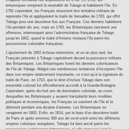
britanniques rompirent la neutralité de Tobago et habitèrent l’île. En
1781 cependant, les Français réussirent leur tentative militaire de
reprendre l’île et appliquèrent le traité de Versailles de 1783, qui offrit
Tobago pour une deuxième fois aux Français. Ces derniers habitèrent
l’île pendant dix ans, mais en 1793, les Britanniques lancèrent une
offensive, interrompant ainsi l’administration française de Tobago
jusqu’en 1802, quand le traité d’Amiens restaura l’île parmi les
possessions coloniales françaises.
L’ajustement de 1802 échoua néanmoins, et un an plus tard, les
Français présents à Tobago capitulèrent devant la puissance militaire
des Britanniques. Les Britanniques furent les derniers colonisateurs
de l’île de Tobago. Malgré ses nombreuses tentatives d’incorporer l’île
dans son empire relativement importante, ce n’est qu’à la signature du
traité de Paris, en 1763, que le droit d’inclure Tobago dans son
ensemble colonial fut officiellement accordé à la Grande-Bretagne.
Cependant, après dix-huit ans de domination coloniale, au cours
desquelles les Britanniques y avaient transplanté leurs modèles
politiques et économiques, les Français se saisirent de l’île et la
détinrent pendant une dizaine d’années. Les Britanniques se
vengèrent en 1803. Enfin, en 1814, par le biais d’un deuxième traité
de Paris et après environs 300 ans de va-et-vient entre les différents
empires coloniaux européens, Tobago fut bien ancré parmi les