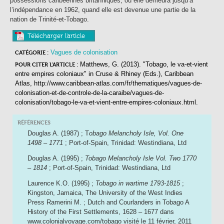
possessions caribéennes britanniques, où elle demeura jusqu’à
l’indépendance en 1962, quand elle est devenue une partie de la
nation de Trinité-et-Tobago.
Télécharger l'article
Vagues de colonisation
CATÉGORIE :
Matthews, G. (2013). "Tobago, le va-et-vient
POUR CITER L'ARTICLE :
entre empires coloniaux"
in
Cruse & Rhiney (Eds.),
Caribbean
Atlas
, http://www.caribbean-atlas.com/fr/thematiques/vagues-de-
colonisation-et-de-controle-de-la-caraibe/vagues-de-
colonisation/tobago-le-va-et-vient-entre-empires-coloniaux.html.
RÉFÉRENCES
Douglas A. (1987) ; T
obago Melancholy Isle, Vol. One
1498 – 1771
; Port-of-Spain, Trinidad: Westindiana, Ltd
Douglas A. (1995) ;
Tobago Melancholy Isle Vol. Two 1770
– 1814
; Port-of-Spain, Trinidad: Westindiana, Ltd
Laurence K.O. (1995) ;
Tobago in wartime 1793-1815
;
Kingston, Jamaica, The University of the West Indies
Press Ramerini M. ; Dutch and Courlanders in Tobago A
History of the First Settlements, 1628 – 1677 dans
www.colonialvoyage.com/tobago visité le 11 février, 2011