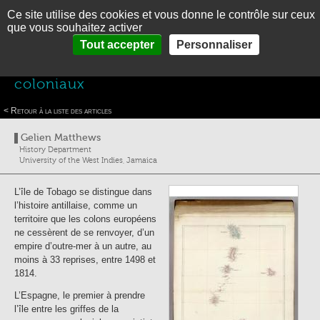
Ce site utilise des cookies et vous donne le contrôle sur ceux
MENU
En
Es
que vous souhaitez activer
accueil
>
Thématiques
>
Vagues de colonisation et de contrôle de la Caraïbe
>
Vagues
Panneau de gestion des cookies
Tout accepter
Personnaliser
ACCUEIL
de colonisation
>
Tobago, le va-et-vient entre empires coloniaux
Tobago, le va-et-vient entre empires
PRÉSENTATION
coloniaux
THÉMATIQUES
< Retour à la liste des articles
PHOTOGRAPHIES
Gelien Matthews
History Department
LA CARAIBE EN BREF
University of the West Indies, Jamaica
CONTACT
L’île de Tobago se distingue dans
l’histoire antillaise, comme un
territoire que les colons européens
ne cessèrent de se renvoyer, d’un
empire d’outre-mer à un autre, au
moins à 33 reprises, entre 1498 et
1814.
L’Espagne, le premier à prendre
l’île entre les griffes de la