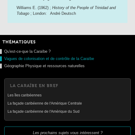
Williams E. (1962) ;
History of the People of Trinidad and
Tobago
; London: André Deutsch
THÉMATIQUES
Qu'est-ce-que la Caraïbe ?
Vagues de colonisation et de contrôle de la Caraïbe
Géographie Physique et ressources naturelles
LA CARAÏBE EN BREF
Les îles caribéennes
La façade caribéenne de l'Amérique Centrale
La façade caribéenne de l'Amérique du Sud
Les prochains sujets vous intéressent ?