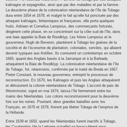
kalinagos et espagnoles, ainsi que par des maladies et par la famine.
La deuxième phase de la colonisation néerlandaise de l’île de Tobago
dura entre 1654 et 1678, et malgré le fait qu’elle fut ponctuée par des
attaques kalinagos, britanniques et françaises, elle porta quelques
fruits. Adriaen et Cornelius Lampsius, des commerçants fortunés,
dirigèrent cette phase, en se concentrant sur la côte sud de l’île, dans
une baie appelée la Baie de Roodklyp. Les frères Lampsius et le
gouverneur, Hugh de Beveron, plantèrent à Tobago les graines de la
société et de l’économie de plantation, coloniales, serviles, qui allaient
devenir typiques aux Antilles. Ils connurent un contretemps en octobre
1665, quand des Anglais basés à la Jamaïque et à la Barbade,
attaquèrent la Baie de Roodklyp. La colonisation néerlandaise de l’île
de Tobago, fut, néanmoins, confirmée par le traité de Breda en 1667.
Pieter Constant, le nouveau gouverneur, entreprit le processus de
reconstruction. En 1670, les Kalinagos et puis les Anglais attaquèrent
et détruisirent la colonie néerlandaise de Tobago. L’accord de paix de
Westminster, signé en mai 1674, laissa l’île fermement entre les
mains des Néerlandais. Les colons reconstruisirent pour la deuxième
fois sur les ruines. Pourtant, deux grandes batailles avec les
Français, en 1676 et 1678, finirent par libérer Tobago de l’emprise de
la Hollande.
Entre 1639 et 1650, quand les Néerlandais furent inactifs à Tobago,
les Courlandais (de la Lettonie actuelle) se bousculèrent pour