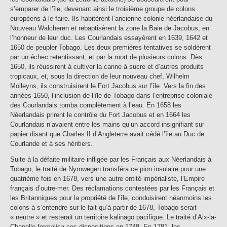
s’emparer de l’île, devenant ainsi le troisième groupe de colons
européens à le faire. Ils habitèrent l’ancienne colonie néerlandaise du
Nouveau Walcheren et rebaptisèrent la zone la Baie de Jacobus, en
l’honneur de leur duc. Les Courlandais essayèrent en 1639, 1642 et
1650 de peupler Tobago. Les deux premières tentatives se soldèrent
par un échec retentissant, et par la mort de plusieurs colons. Dès
1650, ils réussirent à cultiver la canne à sucre et d’autres produits
tropicaux, et, sous la direction de leur nouveau chef, Wilhelm
Molleyns, ils construisirent le Fort Jacobus sur l’île. Vers la fin des
années 1650, l’inclusion de l’île de Tobago dans l’entreprise coloniale
des Courlandais tomba complètement à l’eau. En 1658 les
Néerlandais prirent le contrôle du Fort Jacobus et en 1664 les
Courlandais n’avaient entre les mains qu’un accord insignifiant sur
papier disant que Charles II d’Angleterre avait cédé l’île au Duc de
Courlande et à ses héritiers.
Suite à la défaite militaire infligée par les Français aux Néerlandais à
Tobago, le traité de Nymwegen transféra ce pion insulaire pour une
quatrième fois en 1678, vers une autre entité impérialiste, l’Empire
français d’outre-mer. Des réclamations contestées par les Français et
les Britanniques pour la propriété de l’île, conduisirent néanmoins les
colons à s’entendre sur le fait qu’à partir de 1678, Tobago serait
« neutre » et resterait un territoire kalinago pacifique. Le traité d’Aix-la-
Chapelle formalisa ces dispositions en 1748. En 1781, les