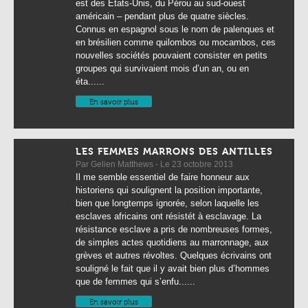
est des Etats-Unis, du Pérou au sud-ouest
américain – pendant plus de quatre siècles.
Connus en espagnol sous le nom de palenques et
en brésilien comme quilombos ou mocambos, ces
nouvelles sociétés pouvaient consister en petits
groupes qui survivaient mois d’un an, ou en
éta......
En savoir plus
LES FEMMES MARRONS DES ANTILLES
Par Gelien Matthews - Le 23 octobre 2013
Il me semble essentiel de faire honneur aux
historiens qui soulignent la position importante,
bien que longtemps ignorée, selon laquelle les
esclaves africains ont résistét à esclavage. La
résistance esclave a pris de nombreuses formes,
de simples actes quotidiens au marronnage, aux
grèves et autres révoltes. Quelques écrivains ont
souligné le fait que il y avait bien plus d’hommes
que de femmes qui s’enfu......
En savoir plus