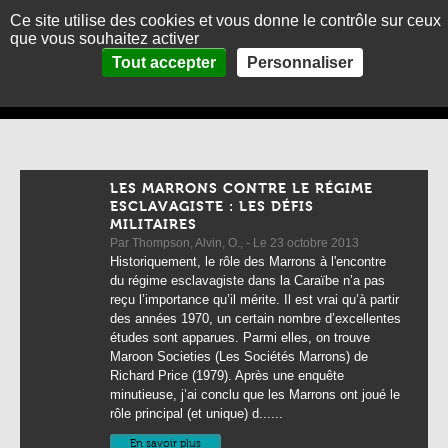
Ce site utilise des cookies et vous donne le contrôle sur ceux
MENU
En
Es
que vous souhaitez activer
accueil
>
Thématiques
>
Vagues de colonisation et de contrôle de la Caraïbe
>
Panneau de gestion des cookies
Tout accepter
Personnaliser
ACCUEIL
Résistances
Résistances
PRÉSENTATION
THÉMATIQUES
PHOTOGRAPHIES
LES MARRONS CONTRE LE RÉGIME
ESCLAVAGISTE : LES DÉFIS
LA CARAIBE EN BREF
MILITAIRES
Par Thompson, Alvin, O., - Le 23 octobre 2013
CONTACT
Historiquement, le rôle des Marrons à l'encontre
du régime esclavagiste dans la Caraïbe n’a pas
reçu l’importance qu’il mérite. Il est vrai qu’à partir
des années 1970, un certain nombre d’excellentes
études sont apparues. Parmi elles, on trouve
Maroon Societies (Les Sociétés Marrons) de
Richard Price (1979). Après une enquête
minutieuse, j’ai conclu que les Marrons ont joué le
rôle principal (et unique) d......
En savoir plus