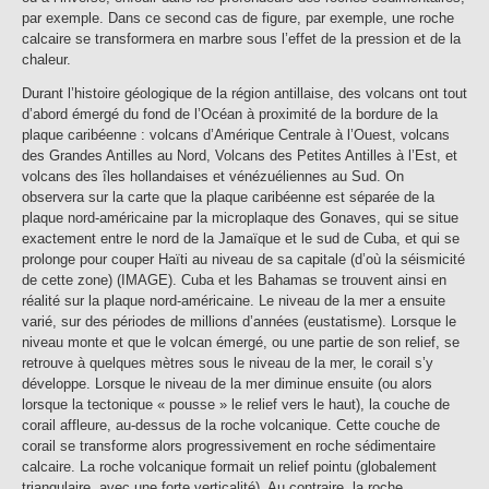
par exemple. Dans ce second cas de figure, par exemple, une roche
calcaire se transformera en marbre sous l’effet de la pression et de la
chaleur.
Durant l’histoire géologique de la région antillaise, des volcans ont tout
d’abord émergé du fond de l’Océan à proximité de la bordure de la
plaque caribéenne : volcans d’Amérique Centrale à l’Ouest, volcans
des Grandes Antilles au Nord, Volcans des Petites Antilles à l’Est, et
volcans des îles hollandaises et vénézuéliennes au Sud. On
observera sur la carte que la plaque caribéenne est séparée de la
plaque nord-américaine par la microplaque des Gonaves, qui se situe
exactement entre le nord de la Jamaïque et le sud de Cuba, et qui se
prolonge pour couper Haïti au niveau de sa capitale (d’où la séismicité
de cette zone) (IMAGE). Cuba et les Bahamas se trouvent ainsi en
réalité sur la plaque nord-américaine. Le niveau de la mer a ensuite
varié, sur des périodes de millions d’années (eustatisme). Lorsque le
niveau monte et que le volcan émergé, ou une partie de son relief, se
retrouve à quelques mètres sous le niveau de la mer, le corail s’y
développe. Lorsque le niveau de la mer diminue ensuite (ou alors
lorsque la tectonique « pousse » le relief vers le haut), la couche de
corail affleure, au-dessus de la roche volcanique. Cette couche de
corail se transforme alors progressivement en roche sédimentaire
calcaire. La roche volcanique formait un relief pointu (globalement
triangulaire, avec une forte verticalité). Au contraire, la roche