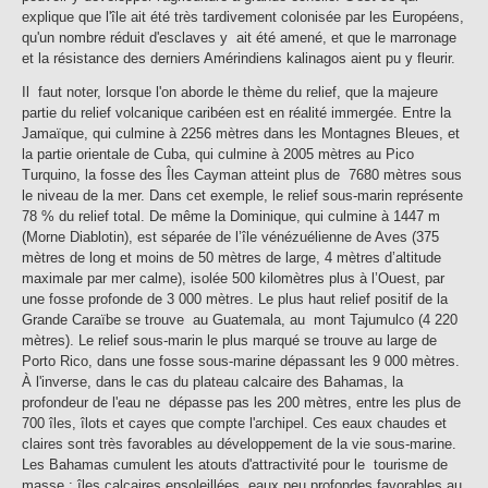
explique que l'île ait été très tardivement colonisée par les Européens,
qu'un nombre réduit d'esclaves y ait été amené, et que le marronage
et la résistance des derniers Amérindiens kalinagos aient pu y fleurir.
Il faut noter, lorsque l'on aborde le thème du relief, que la majeure
partie du relief volcanique caribéen est en réalité immergée. Entre la
Jamaïque, qui culmine à 2256 mètres dans les Montagnes Bleues, et
la partie orientale de Cuba, qui culmine à 2005 mètres au Pico
Turquino, la fosse des Îles Cayman atteint plus de 7680 mètres sous
le niveau de la mer. Dans cet exemple, le relief sous-marin représente
78 % du relief total. De même la Dominique, qui culmine à 1447 m
(Morne Diablotin), est séparée de l’île vénézuélienne de Aves (375
mètres de long et moins de 50 mètres de large, 4 mètres d’altitude
maximale par mer calme), isolée 500 kilomètres plus à l’Ouest, par
une fosse profonde de 3 000 mètres. Le plus haut relief positif de la
Grande Caraïbe se trouve au Guatemala, au mont Tajumulco (4 220
mètres). Le relief sous-marin le plus marqué se trouve au large de
Porto Rico, dans une fosse sous-marine dépassant les 9 000 mètres.
À l'inverse, dans le cas du plateau calcaire des Bahamas, la
profondeur de l'eau ne dépasse pas les 200 mètres, entre les plus de
700 îles, îlots et cayes que compte l'archipel. Ces eaux chaudes et
claires sont très favorables au développement de la vie sous-marine.
Les Bahamas cumulent les atouts d'attractivité pour le tourisme de
masse : îles calcaires ensoleillées, eaux peu profondes favorables au