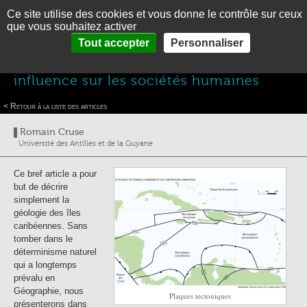
Ce site utilise des cookies et vous donne le contrôle sur ceux
MENU
En
Es
que vous souhaitez activer
accueil
>
Thématiques
>
Géographie Physique et ressources naturelles
>
La géologie
Panneau de gestion des cookies
Tout accepter
Personnaliser
ACCUEIL
des îles de la Caraïbe et son influence sur les sociétés humaines
La géologie des îles de la Caraïbe et son
PRÉSENTATION
influence sur les sociétés humaines
THÉMATIQUES
< Retour à la liste des articles
PHOTOGRAPHIES
Romain Cruse
Université des Antilles et de la Guyane
LA CARAIBE EN BREF
CONTACT
Ce bref article a pour
but de décrire
simplement la
géologie des îles
caribéennes. Sans
tomber dans le
déterminisme naturel
qui a longtemps
prévalu en
Géographie, nous
Plaques tectoniques
présenterons dans