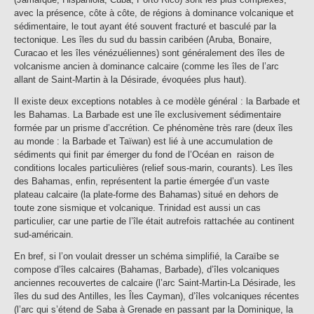
avec la présence, côte à côte, de régions à dominance volcanique et
sédimentaire, le tout ayant été souvent fracturé et basculé par la
tectonique. Les îles du sud du bassin caribéen (Aruba, Bonaire,
Curacao et les îles vénézuéliennes) sont généralement des îles de
volcanisme ancien à dominance calcaire (comme les îles de l’arc
allant de Saint-Martin à la Désirade, évoquées plus haut).
Il existe deux exceptions notables à ce modèle général : la Barbade et
les Bahamas. La Barbade est une île exclusivement sédimentaire
formée par un prisme d’accrétion. Ce phénomène très rare (deux îles
au monde : la Barbade et Taïwan) est lié à une accumulation de
sédiments qui finit par émerger du fond de l’Océan en raison de
conditions locales particulières (relief sous-marin, courants). Les îles
des Bahamas, enfin, représentent la partie émergée d’un vaste
plateau calcaire (la plate-forme des Bahamas) situé en dehors de
toute zone sismique et volcanique. Trinidad est aussi un cas
particulier, car une partie de l’île était autrefois rattachée au continent
sud-américain.
En bref, si l’on voulait dresser un schéma simplifié, la Caraïbe se
compose d’îles calcaires (Bahamas, Barbade), d’îles volcaniques
anciennes recouvertes de calcaire (l’arc Saint-Martin-La Désirade, les
îles du sud des Antilles, les Îles Cayman), d’îles volcaniques récentes
(l’arc qui s’étend de Saba à Grenade en passant par la Dominique, la