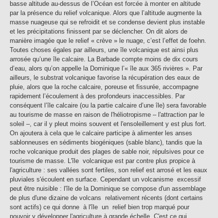
basse altitude au-dessus de l’Océan est forcée à monter en altitude
par la présence du relief volcanique. Alors que l’altitude augmente la
masse nuageuse qui se refroidit et se condense devient plus instable
et les précipitations finissent par se déclencher. On dit alors de
manière imagée que le relief « crève » le nuage, c’est l’effet de foehn.
Toutes choses égales par ailleurs, une île volcanique est ainsi plus
arrosée qu’une île calcaire. La Barbade compte moins de dix cours
d’eau, alors qu’on appelle la Dominique l’« île aux 365 rivières ». Par
ailleurs, le substrat volcanique favorise la récupération des eaux de
pluie, alors que la roche calcaire, poreuse et fissurée, accompagne
rapidement l’écoulement à des profondeurs inaccessibles. Par
conséquent l’île calcaire (ou la partie calcaire d’une île) sera favorable
au tourisme de masse en raison de l'héliotropisme – l'attraction par le
soleil –, car il y pleut moins souvent et l'ensoleillement y est plus fort.
On ajoutera à cela que le calcaire participe à alimenter les anses
sablonneuses en sédiments biogéniques (sable blanc), tandis que la
roche volcanique produit des plages de sable noir, répulsives pour ce
tourisme de masse. L'île volcanique est par contre plus propice à
l'agriculture : ses vallées sont fertiles, son relief est arrosé et les eaux
pluviales s'écoulent en surface. Cependant un volcanisme excessif
peut être nuisible : l'île de la Dominique se compose d'un assemblage
de plus d'une dizaine de volcans relativement récents (dont certains
sont actifs) ce qui donne à l'île un relief bien trop marqué pour
pouvoir y développer l'agriculture à grande échelle. C'est ce qui