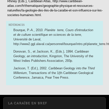
Rhiney (Eds.),
Caribbean Atlas
, http://www.caribbean-
atlas.com/fr/thematiques/geographie-physique-et-ressources-
naturelles/la-geologie-des-iles-de-la-caraibe-et-son-influence-sur-les-
societes-humaines.html.
RÉFÉRENCES
Bourque, P.-A., 2010.
Planète terre, Cours d'introduction
et de culture scientifique en sciences de la terre
,
Université de Laval,
http://www2.ggl.ulaval.ca/personnel/bourque/intro.pt/planete_terre.h
Donovan, S., et Jackson, K., (Eds.), 1994.
Caribbean
Geology, an introduction
, Kingston, The University of the
West Indies Publishers Association, 293p.
Jackson, T. (Ed.), 2002.
Caribbean Geology into the Third
Millenium
, Transactions of the 1(th Caribbean Geological
Conference, Jamaica, Pear Tree Press.
LA CARAÏBE EN BREF