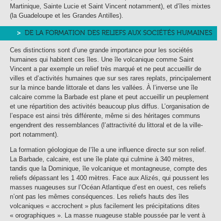
Martinique, Sainte Lucie et Saint Vincent notamment), et d’îles mixtes
(la Guadeloupe et les Grandes Antilles).
DE LA FORMATION DES RELIEFS AUX SOCIÉTÉS HUMAINES
Ces distinctions sont d’une grande importance pour les sociétés
humaines qui habitent ces îles. Une île volcanique comme Saint
Vincent a par exemple un relief très marqué et ne peut accueillir de
villes et d’activités humaines que sur ses rares replats, principalement
sur la mince bande littorale et dans les vallées. À l’inverse une île
calcaire comme la Barbade est plane et peut accueillir un peuplement
et une répartition des activités beaucoup plus diffus. L’organisation de
l’espace est ainsi très différente, même si des héritages communs
engendrent des ressemblances (l’attractivité du littoral et de la ville-
port notamment).
La formation géologique de l’île a une influence directe sur son relief.
La Barbade, calcaire, est une île plate qui culmine à 340 mètres,
tandis que la Dominique, île volcanique et montagneuse, compte des
reliefs dépassant les 1 400 mètres. Face aux Alizés, qui poussent les
masses nuageuses sur l’Océan Atlantique d’est en ouest, ces reliefs
n’ont pas les mêmes conséquences. Les reliefs hauts des îles
volcaniques « accrochent » plus facilement les précipitations dites
« orographiques ». La masse nuageuse stable poussée par le vent à