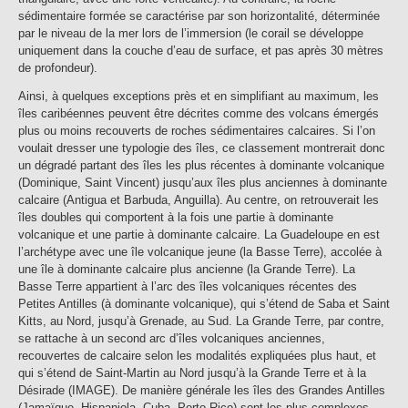
sédimentaire formée se caractérise par son horizontalité, déterminée
par le niveau de la mer lors de l’immersion (le corail se développe
uniquement dans la couche d’eau de surface, et pas après 30 mètres
de profondeur).
Ainsi, à quelques exceptions près et en simplifiant au maximum, les
îles caribéennes peuvent être décrites comme des volcans émergés
plus ou moins recouverts de roches sédimentaires calcaires. Si l’on
voulait dresser une typologie des îles, ce classement montrerait donc
un dégradé partant des îles les plus récentes à dominante volcanique
(Dominique, Saint Vincent) jusqu’aux îles plus anciennes à dominante
calcaire (Antigua et Barbuda, Anguilla). Au centre, on retrouverait les
îles doubles qui comportent à la fois une partie à dominante
volcanique et une partie à dominante calcaire. La Guadeloupe en est
l’archétype avec une île volcanique jeune (la Basse Terre), accolée à
une île à dominante calcaire plus ancienne (la Grande Terre). La
Basse Terre appartient à l’arc des îles volcaniques récentes des
Petites Antilles (à dominante volcanique), qui s’étend de Saba et Saint
Kitts, au Nord, jusqu’à Grenade, au Sud. La Grande Terre, par contre,
se rattache à un second arc d’îles volcaniques anciennes,
recouvertes de calcaire selon les modalités expliquées plus haut, et
qui s’étend de Saint-Martin au Nord jusqu’à la Grande Terre et à la
Désirade (IMAGE). De manière générale les îles des Grandes Antilles
(Jamaïque, Hispaniola, Cuba, Porto Rico) sont les plus complexes,