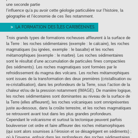
une seconde partie
l’influence qu’a pu avoir cette géologie particulière sur l’histoire, la
géographie et l’économie de ces îles notamment.
LA FORMATION DES ÎLES CARIBÉENNES.
Trois grands types de formations rocheuses affleurent à la surface de
la Terre : les roches sédimentaires (exemple : le calcaire), les roches
magmatiques (ou ignées, exemple : le basalte) et les roches
métamorphiques (exemple : le marbre). Les roches sédimentaires
sont le résultat d’une accumulation de particules fines compactées
(les sédiments). Les roches magmatiques sont formées par le
refroidissement du magma des volcans. Les roches métamorphiques
sont issues de la transformation des deux premières (cristallisation ou
re-cristallisation), dans les profondeurs de la Terre, sous l’action de la
chaleur et/ou de la pression notamment (IMAGE). De manière logique,
les roches sédimentaires sont dominantes au niveau de la surface de
la Terre (elles affleurent), les roches volcaniques sont omniprésentes
juste au-dessous, dans la croûte terrestre, et les roches magmatiques
se retrouvent avant tout dans les plus grandes profondeurs.
Cependant le volcanisme et surtout la tectonique peuvent parfois
bouleverser cet ordre et faire affleurer des roches métamorphiques
(qui sont alors soumises à l’érosion et se désagrègent en sédiments) ;
où à l’inverse, enfouir dans les profondeurs des roches sédimentaires,