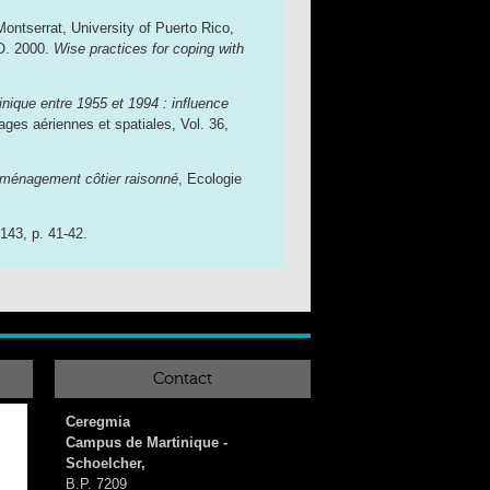
Montserrat, University of Puerto Rico,
O. 2000.
Wise practices for coping with
rtinique entre 1955 et 1994 : influence
ages aériennes et spatiales, Vol. 36,
 aménagement côtier raisonné
, Ecologie
143, p. 41-42.
Contact
Ceregmia
Campus de Martinique -
Schoelcher,
B.P. 7209