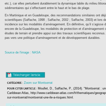
etc.), car elles perturbent durablement la dynamique labile du milieu littor
sédimentaires qui s’effectuent entre le haut et le bas de plage.
En Martinique et en Guadeloupe, des recommandations similaires ont déjà
scientifiques (Saffache, 1998 ; Saffache, 2002 ; Saffache, 2003) et lors d
incidence sur les modalités d’aménagement. En définitive, qu’il s’agisse d
encore de la Guadeloupe, les modalités de protection et d’aménagement d
études de terrain et prendre appui sur des travaux scientifiques reconnus
pas vers une politique d’aménagement et de développement durables.
Source de l'image : NASA
Télécharger l'article
Zoom sur Montserrat
CATÉGORIE :
Moullet, D., Saffache, P., (2014). "Montserrat : un
POUR CITER L'ARTICLE :
Caribbean Atlas
, http://www.caribbean-atlas.com/fr/thematiques/geograp
sur-montserrat/montserrat-une-ile-a-risques.html.