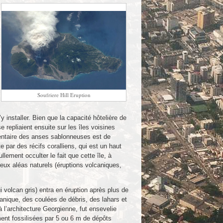
Soufriere Hill Eruption
 installer. Bien que la capacité hôtelière de
e repliaient ensuite sur les îles voisines
mentaire des anses sablonneuses est de
te par des récifs coralliens, qui est un haut
llement occulter le fait que cette île, à
eux aléas naturels (éruptions volcaniques,
ui volcan gris) entra en éruption après plus de
canique, des coulées de débris, des lahars et
 l’architecture Georgienne, fut ensevelie
ment fossilisées par 5 ou 6 m de dépôts