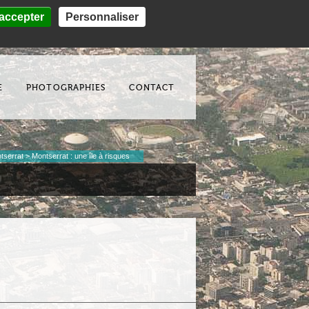
accepter
Personnaliser
Ressources en ligne
E
PHOTOGRAPHIES
CONTACT
tserrat
>
Montserrat : une île à risques