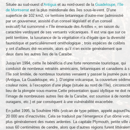
Située au sud-ouest d’
Antigua
et au nord-ouest de la
Guadeloupe
,
l’île
de Montserrat
est la plus méridionale des îles sous-le-vent. D’une
superficie de 102 km2, ce territoire britannique d’outre-mer (administré
par un gouverneur, assisté d’un conseil législatif et d’un conseil
exécutif) fut surnommé « l’île émeraude des Antilles », en raison du
caractère verdoyant de ses versants volcaniques. Il est vrai que sur ce
petit territoire, la luxuriance de la végétation n’a d’égale que la diversité
faunistique et particulièrement ornithologique ; trois espèces de colibris
y ont d’ailleurs été recensés, alors qu’il n’en existe généralement que
deux dans les autres îles de la Caraïbe.
Jusqu’en 1994, cette île bénéficia d’une forte renommée touristique, qui
conduisit de nombreux retraités américains, britanniques et canadiens à s’y
l’île soit limitée, de nombreux touristes venaient y passer la journée puis s
(Antigua, La Guadeloupe, etc.). D’origine volcanique, la couverture sédi
couleur noire, à l’exception d’une plage (située au nord de l’île), circonscri
lieu de la plongée sous-marine.Cette présentation quasi idyllique ne doit nu
l’image de nombreuses autres îles de la Caraïbe, est soumise à de nombr
ouragans, etc.) et par conséquent à une vulnérabilité exacerbée.
En juillet 1995, la Soufrière Hills (volcan de type péléen, appelé aujourd’h
20 000 ans d’inactivités. Cela se traduisit par l’émergence d’un dôme vol
plus généralement des nuées ardentes. La capitale Plymouth, petite ville à
sous 60 centimètres de cendre, alors que d’autres régions furent littérale