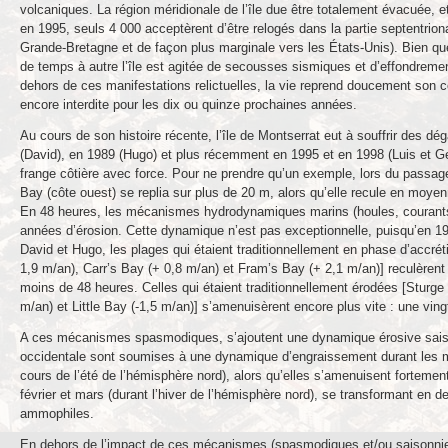
volcaniques. La région méridionale de l’île due être totalement évacuée, et
en 1995, seuls 4 000 acceptèrent d’être relogés dans la partie septentriona
Grande-Bretagne et de façon plus marginale vers les États-Unis). Bien que
de temps à autre l’île est agitée de secousses sismiques et d’effondrem
dehors de ces manifestations relictuelles, la vie reprend doucement son cou
encore interdite pour les dix ou quinze prochaines années.
Au cours de son histoire récente, l’île de Montserrat eut à souffrir des d
(David), en 1989 (Hugo) et plus récemment en 1995 et en 1998 (Luis et Ge
frange côtière avec force. Pour ne prendre qu’un exemple, lors du passag
Bay (côte ouest) se replia sur plus de 20 m, alors qu’elle recule en m
En 48 heures, les mécanismes hydrodynamiques marins (houles, courants, 
années d’érosion. Cette dynamique n’est pas exceptionnelle, puisqu’en 1
David et Hugo, les plages qui étaient traditionnellement en phase d’accr
1,9 m/an), Carr’s Bay (+ 0,8 m/an) et Fram’s Bay (+ 2,1 m/an)] reculère
moins de 48 heures. Celles qui étaient traditionnellement érodées [Sturg
m/an) et Little Bay (-1,5 m/an)] s’amenuisèrent encore plus vite : une vin
A ces mécanismes spasmodiques, s’ajoutent une dynamique érosive sais
occidentale sont soumises à une dynamique d’engraissement durant les moi
cours de l’été de l’hémisphère nord), alors qu’elles s’amenuisent forteme
février et mars (durant l’hiver de l’hémisphère nord), se transformant en
ammophiles.
En dehors de l’impact de ces mécanismes (spasmodiques et/ou saisonniers) 