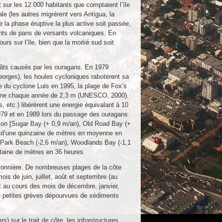
 sur les 12 000 habitants que comptaient l’île
le (les autres migrèrent vers Antigua, la
 la phase éruptive la plus active soit passée,
ents de pans de versants volcaniques. En
rs sur l’île, bien que la moitié sud soit
égâts causés par les ouragans. En 1979
orges), les houles cycloniques rabotèrent sa
e du cyclone Luis en 1995, la plage de Fox’s
oyenne chaque année de 2,3 m (UNESCO, 2000).
etc.) libérèrent une énergie équivalant à 10
979 et en 1989 lors du passage des ouragans
étion [Sugar Bay (+ 0,9 m/an), Old Road Bay (+
nt d’une quinzaine de mètres en moyenne en
e Park Beach (-2,6 m/an), Woodlands Bay (-1,1
gtaine de mètres en 36 heures.
onnière. De nombreuses plages de la côte
s de juin, juillet, août et septembre (au
nt au cours des mois de décembre, janvier,
 de petites grèves dépourvues de sédiments
sur le trait de côte, les infrastructures