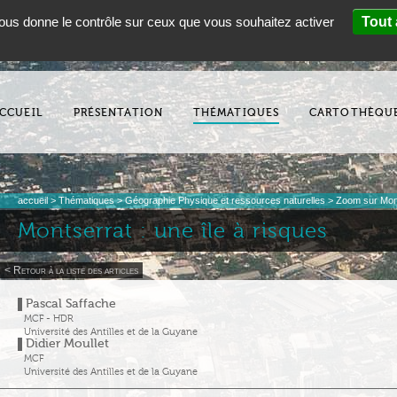
 vous donne le contrôle sur ceux que vous souhaitez activer
Tout 
CCUEIL
PRÉSENTATION
THÉMATIQUES
CARTOTHÈQU
accueil
>
Thématiques
>
Géographie Physique et ressources naturelles
>
Zoom sur Mon
Montserrat : une île à risques
< Retour à la liste des articles
Pascal Saffache
MCF - HDR
Université des Antilles et de la Guyane
Didier Moullet
MCF
Université des Antilles et de la Guyane