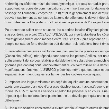
anthropiques pâtissent aussi de cette dynamique, car cela se traduit par
supportent les voies de communications, une mise à nu des fondations de
passage de l’ouragan Georges en 1998) et plus généralement une destructi
trouvant subitement au contact de la zone de déferlement, doivent être a
construites sur le Plage de Fox’s Bay après le passage de l’ouragan Lenn
Pour tenter de pallier cette situation, les autorités locales (Physical plann
s’associèrent au projet COSALC (UNESCO), qui vise à stabiliser les côtes
investigations furent donc menées entre 1990 et 1995, puis reprirent en 19
simple constat de forte érosion du trait de côte, trois solutions furent émis
1. revégétaliser les anses sablonneuses par l’emploi de plantes endémique
(Coccoloba uvifera), très répandu dans toutes les petites Antilles, est un 
suffisamment dense pour stabiliser durablement le substratum ammophile
(Ipomea pès caprea) dont l’enchevêtrement du couvert foliaire et la densi
manifestations érosives. L’UNESCO préconisa même que ces deux espèces 
espaces récemment gagnés sur la mer par les coulées volcaniques.
2. Imposer une largeur minimale en deçà de laquelle aucune construction cô
après une dizaine d’années d’analyses diachroniques, il apparaît que le pro
moins 15 à 25 m selon les saisons et selon les processus en cours. Une nou
imposer que les constructions pionnières ne se développent qu’à une cin
déferlement.
3. Une autre solution consisterait à éviter l’emploi d’infrastructures de p