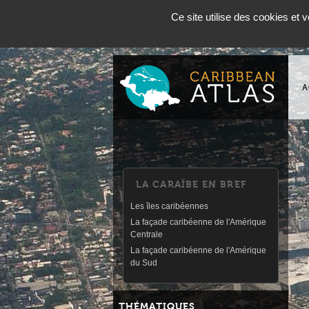
Panneau de gestion des cookies
English
Espanol
Ce site utilise des cookies et
A
LA CARAÏBE EN BREF
Les îles caribéennes
La façade caribéenne de l'Amérique
Centrale
La façade caribéenne de l'Amérique
du Sud
THÉMATIQUES