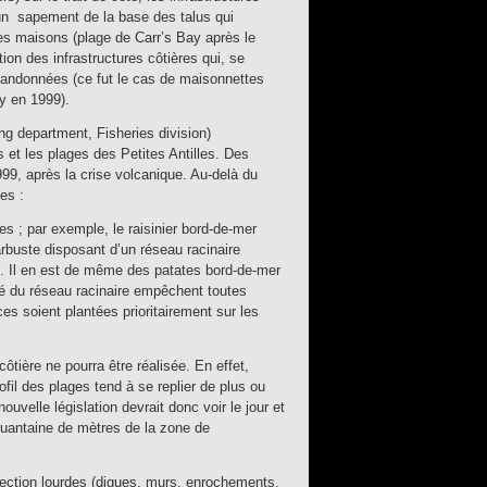
 un sapement de la base des talus qui
s maisons (plage de Carr’s Bay après le
on des infrastructures côtières qui, se
bandonnées (ce fut le cas de maisonnettes
y en 1999).
ing department, Fisheries division)
 et les plages des Petites Antilles. Des
99, après la crise volcanique. Au-delà du
es :
s ; par exemple, le raisinier bord-de-mer
arbuste disposant d’un réseau racinaire
. Il en est de même des patates bord-de-mer
té du réseau racinaire empêchent toutes
soient plantées prioritairement sur les
tière ne pourra être réalisée. En effet,
fil des plages tend à se replier de plus ou
velle législation devrait donc voir le jour et
quantaine de mètres de la zone de
rotection lourdes (digues, murs, enrochements,