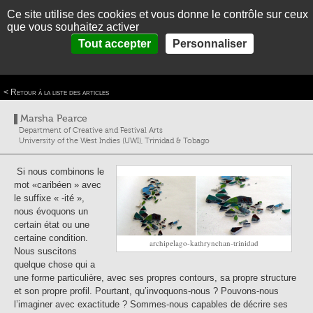
Ce site utilise des cookies et vous donne le contrôle sur ceux
MENU
En
Es
que vous souhaitez activer
accueil
>
Thématiques
>
Qu'est-ce-que la Caraïbe ?
>
Une cartographie de la
Panneau de gestion des cookies
Tout accepter
Personnaliser
ACCUEIL
Caribéannité
Une cartographie de la Caribéannité
PRÉSENTATION
< Retour à la liste des articles
THÉMATIQUES
Marsha Pearce
PHOTOGRAPHIES
Department of Creative and Festival Arts
University of the West Indies (UWI), Trinidad & Tobago
LA CARAIBE EN BREF
Si nous combinons le
CONTACT
mot «caribéen » avec
le suffixe « -ité »,
nous évoquons un
certain état ou une
certaine condition.
archipelago-kathrynchan-trinidad
Nous suscitons
quelque chose qui a
une forme particulière, avec ses propres contours, sa propre structure
et son propre profil. Pourtant, qu’invoquons-nous ? Pouvons-nous
l’imaginer avec exactitude ? Sommes-nous capables de décrire ses