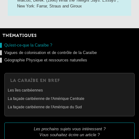
Walcott, Derek. (1998)
What the Twilight Says: Essays
;
New York: Farrar, Straus and Giroux
THÉMATIQUES
Qu'est-ce-que la Caraïbe ?
Vagues de colonisation et de contrôle de la Caraïbe
Géographie Physique et ressources naturelles
LA CARAÏBE EN BREF
Les îles caribéennes
La façade caribéenne de l'Amérique Centrale
La façade caribéenne de l'Amérique du Sud
Les prochains sujets vous intéressent ?
Vous souhaitez écrire un article ?