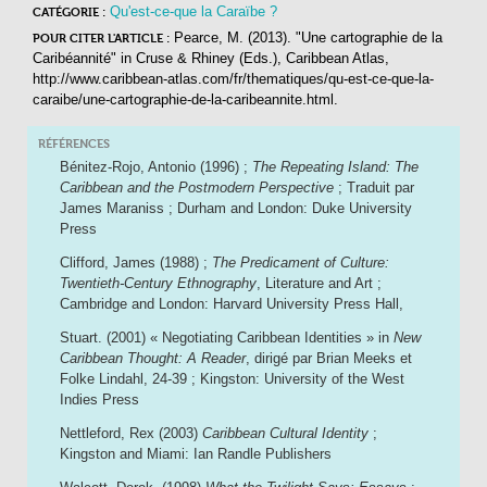
Qu'est-ce-que la Caraïbe ?
CATÉGORIE :
Pearce, M. (2013). "Une cartographie de la
POUR CITER L'ARTICLE :
Caribéannité"
in
Cruse & Rhiney (Eds.),
Caribbean Atlas
,
http://www.caribbean-atlas.com/fr/thematiques/qu-est-ce-que-la-
caraibe/une-cartographie-de-la-caribeannite.html.
RÉFÉRENCES
Bénitez-Rojo, Antonio (1996) ;
The Repeating Island: The
Caribbean and the Postmodern Perspective
; Traduit par
James Maraniss ; Durham and London: Duke University
Press
Clifford, James (1988) ;
The Predicament of Culture:
Twentieth-Century Ethnography
, Literature and Art ;
Cambridge and London: Harvard University Press Hall,
Stuart. (2001) « Negotiating Caribbean Identities » in
New
Caribbean Thought: A Reader
, dirigé par Brian Meeks et
Folke Lindahl, 24-39 ; Kingston: University of the West
Indies Press
Nettleford, Rex (2003)
Caribbean Cultural Identity
;
Kingston and Miami: Ian Randle Publishers