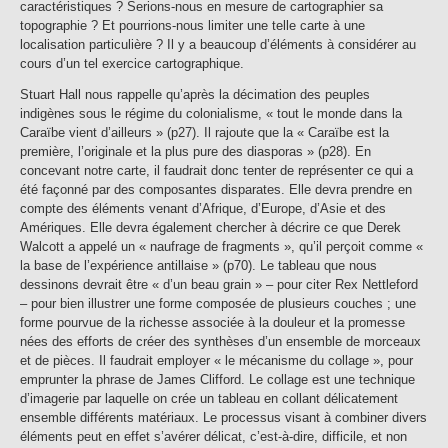
caractéristiques ? Serions-nous en mesure de cartographier sa
topographie ? Et pourrions-nous limiter une telle carte à une
localisation particulière ? Il y a beaucoup d’éléments à considérer au
cours d’un tel exercice cartographique.
Stuart Hall nous rappelle qu’après la décimation des peuples
indigènes sous le régime du colonialisme, « tout le monde dans la
Caraïbe vient d’ailleurs » (p27). Il rajoute que la « Caraïbe est la
première, l’originale et la plus pure des diasporas » (p28). En
concevant notre carte, il faudrait donc tenter de représenter ce qui a
été façonné par des composantes disparates. Elle devra prendre en
compte des éléments venant d’Afrique, d’Europe, d’Asie et des
Amériques. Elle devra également chercher à décrire ce que Derek
Walcott a appelé un « naufrage de fragments », qu’il perçoit comme «
la base de l’expérience antillaise » (p70). Le tableau que nous
dessinons devrait être « d’un beau grain » – pour citer Rex Nettleford
– pour bien illustrer une forme composée de plusieurs couches ; une
forme pourvue de la richesse associée à la douleur et la promesse
nées des efforts de créer des synthèses d’un ensemble de morceaux
et de pièces. Il faudrait employer « le mécanisme du collage », pour
emprunter la phrase de James Clifford. Le collage est une technique
d’imagerie par laquelle on crée un tableau en collant délicatement
ensemble différents matériaux. Le processus visant à combiner divers
éléments peut en effet s’avérer délicat, c’est-à-dire, difficile, et non