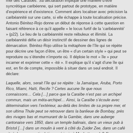
mer des Caraïbes. Sa déclaration implique une manière d’être
syncrétique caribéenne, qui sert partout de prototype, en matière
d’expérience et d’existence. Comment alors localiser avec précision la
caribéannité sur une carte, si elle échappe à toute localisation précise.
Antonio Bénitez-Rojo donne un début de réponse à cette question en
faisant référence à ce qu’il appelle « le locus furtif de la ‘caribéannité’
» (p22). Le lieu de la caribéannité reste nébuleux et illimité. La
caribéannité défie un désir instinctif de dessiner des lignes de
démarcation. Bénitez-Rojo utilise la métaphore de l’île qui se répète
pour décrire une façon d’être, un être « d’un certain style » qui peut se
reproduire ou s’étendre n’importe où. Il déploie le mot « île » pour
incarner et exprimer cette « -ité ». Il explique qu’il s’agit d’une île qui
est, en fin de compte, impossible à situer dans un seul endroit. Il
déclare:
Laquelle, alors, serait l’île qui se répète : la Jamaïque, Aruba, Porto
Rico, Miami, Haïti, Recife ? Certes aucune île que nous
connaissons… Cela […] parce que la Caraïbe n’est pas un archipel
commun, mais un méta-archipel… Ainsi, la Caraïbe s’écoule avec
détermination vers l’extérieur, au-delà des limites de sa propre mer, et
son ultima Thule peut se retrouver dans la banlieue de Bombay, près
des rivages bas et murmurant de la Gambie, dans une auberge
cantonaise vers 1850, dans un temple balinais, dans un vieux pub à
Bristol […] dans un moulin à vent à côté du Zuider Zee, dans un café