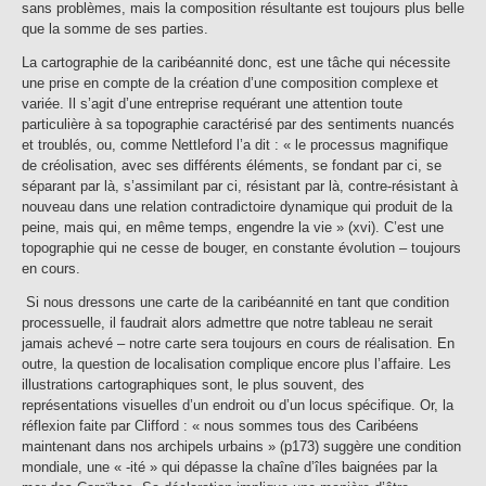
sans problèmes, mais la composition résultante est toujours plus belle
que la somme de ses parties.
La cartographie de la caribéannité donc, est une tâche qui nécessite
une prise en compte de la création d’une composition complexe et
variée. Il s’agit d’une entreprise requérant une attention toute
particulière à sa topographie caractérisé par des sentiments nuancés
et troublés, ou, comme Nettleford l’a dit : « le processus magnifique
de créolisation, avec ses différents éléments, se fondant par ci, se
séparant par là, s’assimilant par ci, résistant par là, contre-résistant à
nouveau dans une relation contradictoire dynamique qui produit de la
peine, mais qui, en même temps, engendre la vie » (xvi). C’est une
topographie qui ne cesse de bouger, en constante évolution – toujours
en cours.
Si nous dressons une carte de la caribéannité en tant que condition
processuelle, il faudrait alors admettre que notre tableau ne serait
jamais achevé – notre carte sera toujours en cours de réalisation. En
outre, la question de localisation complique encore plus l’affaire. Les
illustrations cartographiques sont, le plus souvent, des
représentations visuelles d’un endroit ou d’un locus spécifique. Or, la
réflexion faite par Clifford : « nous sommes tous des Caribéens
maintenant dans nos archipels urbains » (p173) suggère une condition
mondiale, une « -ité » qui dépasse la chaîne d’îles baignées par la