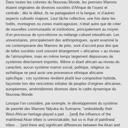
Dans toutes les colonies du Nouveau Monde, les premiers Marrons
étaient originaires de diverses sociétés d’Afrique de l’ouest et
centrale ; dès le début, ils ne partageaient ni la langue, ni d’autres
aspects culturels majeurs. Leur tâche collective, une fois dans les
forêts, montagnes ou zones marécageuses, n’était autre que de créer
de nouvelles communautés et institutions, principalement au moyen
d’un processus de syncrétisme ou mélange culturel interafricain. Les
universitaires, principalement des anthropologues, ayant examiné la
vie contemporaine des Marrons de près, sont d’accord pour dire que
de telles sociétés sont souvent étrangement « africaines » au niveau
de l’atmosphère, mais en même temps largement dépourvues de
systèmes directement importés. Même si étant africain au niveau du
caractère, aucun système marron social, politique, religieux ou
esthétique ne peut avoir une provenance ethnique africaine
spécifique ; ces systèmes révèlent plutôt leur composition hybride,
façonnée lors des rencontres initiales de peuples d’origines africaines,
européennes, amérindiennes diverses dans le cadre dynamique du
Nouveau Monde.
Lorsque l’on considère, par exemple, le développement du système
de parenté des Marrons Ndyuka du Suriname, “undoubtedly their
West-African heritage played a part ... [and] the influence of the
matrilineal Akan tribes is unmistakable, but so is that of patrilineal
tribes ... [and there are] significant differences between the Akan and