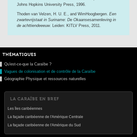
Johns Hopkins University Press, 1996.
Thoden van Velzen, H. U. E., and WimHoogbergen.
Een
zwartevrijstaat in Suriname: De Okaansesamenleving in
de achttiendeeeuw
. Leiden: KITLV Press, 2011.
THÉMATIQUES
Qu'est-ce-que la Caraïbe ?
Vagues de colonisation et de contrôle de la Caraïbe
Géographie Physique et ressources naturelles
LA CARAÏBE EN BREF
Les îles caribéennes
La façade caribéenne de l'Amérique Centrale
La façade caribéenne de l'Amérique du Sud