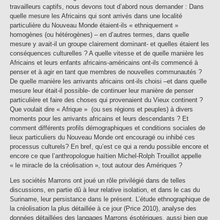
travailleurs captifs, nous devons tout d’abord nous demander : Dans
quelle mesure les Africains qui sont arrivés dans une localité
particulière du Nouveau Monde étaient-ils « ethniquement »
homogènes (ou hétérogènes) – en d’autres termes, dans quelle
mesure y avait-il un groupe clairement dominant- et quelles étaient les
conséquences culturelles ? A quelle vitesse et de quelle manière les
Africains et leurs enfants africains-américains ont-ils commencé à
penser et à agir en tant que membres de nouvelles communautés ?
De quelle manière les arrivants africains ont-ils choisi –et dans quelle
mesure leur était-il possible- de continuer leur manière de penser
particulière et faire des choses qui provenaient du Vieux continent ?
Que voulait dire « Afrique » (ou ses régions et peuples) à divers
moments pour les arrivants africains et leurs descendants ? Et
comment différents profils démographiques et conditions sociales de
lieux particuliers du Nouveau Monde ont encouragé ou inhibé ces
processus culturels? En bref, qu’est ce qui a rendu possible encore et
encore ce que l’anthropologue haïtien Michel-Rolph Trouillot appelle
« le miracle de la créolisation », tout autour des Amériques ?
Les sociétés Marrons ont joué un rôle privilégié dans de telles
discussions, en partie dû à leur relative isolation, et dans le cas du
Suriname, leur persistance dans le présent. L’étude ethnographique de
la créolisation la plus détaillée à ce jour (Price 2010), analyse des
données détaillées des langages Marrons ésotériques, aussi bien que