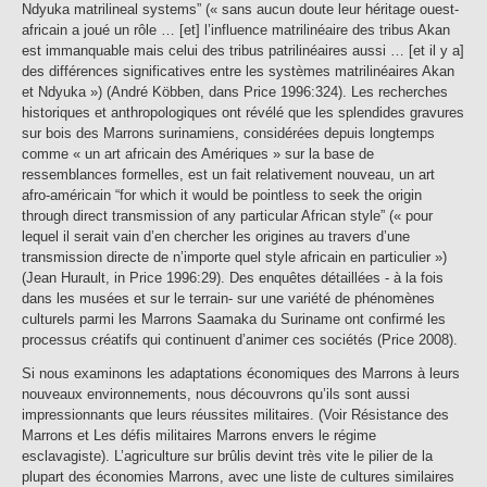
Ndyuka matrilineal systems” (« sans aucun doute leur héritage ouest-
africain a joué un rôle … [et] l’influence matrilinéaire des tribus Akan
est immanquable mais celui des tribus patrilinéaires aussi … [et il y a]
des différences significatives entre les systèmes matrilinéaires Akan
et Ndyuka ») (André Köbben, dans Price 1996:324). Les recherches
historiques et anthropologiques ont révélé que les splendides gravures
sur bois des Marrons surinamiens, considérées depuis longtemps
comme « un art africain des Amériques » sur la base de
ressemblances formelles, est un fait relativement nouveau, un art
afro-américain “for which it would be pointless to seek the origin
through direct transmission of any particular African style” (« pour
lequel il serait vain d’en chercher les origines au travers d’une
transmission directe de n’importe quel style africain en particulier »)
(Jean Hurault, in Price 1996:29). Des enquêtes détaillées - à la fois
dans les musées et sur le terrain- sur une variété de phénomènes
culturels parmi les Marrons Saamaka du Suriname ont confirmé les
processus créatifs qui continuent d’animer ces sociétés (Price 2008).
Si nous examinons les adaptations économiques des Marrons à leurs
nouveaux environnements, nous découvrons qu’ils sont aussi
impressionnants que leurs réussites militaires. (Voir Résistance des
Marrons et Les défis militaires Marrons envers le régime
esclavagiste). L’agriculture sur brûlis devint très vite le pilier de la
plupart des économies Marrons, avec une liste de cultures similaires