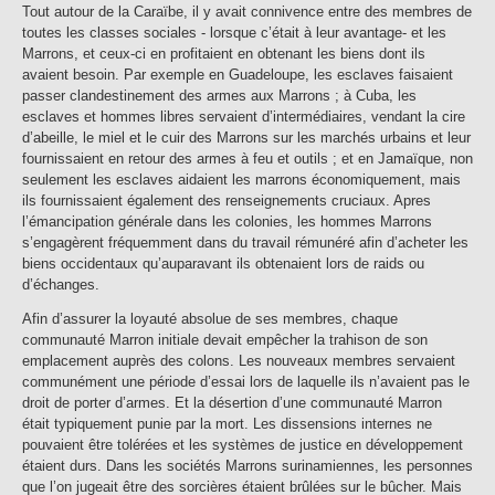
Tout autour de la Caraïbe, il y avait connivence entre des membres de
toutes les classes sociales - lorsque c’était à leur avantage- et les
Marrons, et ceux-ci en profitaient en obtenant les biens dont ils
avaient besoin. Par exemple en Guadeloupe, les esclaves faisaient
passer clandestinement des armes aux Marrons ; à Cuba, les
esclaves et hommes libres servaient d’intermédiaires, vendant la cire
d’abeille, le miel et le cuir des Marrons sur les marchés urbains et leur
fournissaient en retour des armes à feu et outils ; et en Jamaïque, non
seulement les esclaves aidaient les marrons économiquement, mais
ils fournissaient également des renseignements cruciaux. Apres
l’émancipation générale dans les colonies, les hommes Marrons
s’engagèrent fréquemment dans du travail rémunéré afin d’acheter les
biens occidentaux qu’auparavant ils obtenaient lors de raids ou
d’échanges.
Afin d’assurer la loyauté absolue de ses membres, chaque
communauté Marron initiale devait empêcher la trahison de son
emplacement auprès des colons. Les nouveaux membres servaient
communément une période d’essai lors de laquelle ils n’avaient pas le
droit de porter d’armes. Et la désertion d’une communauté Marron
était typiquement punie par la mort. Les dissensions internes ne
pouvaient être tolérées et les systèmes de justice en développement
étaient durs. Dans les sociétés Marrons surinamiennes, les personnes
que l’on jugeait être des sorcières étaient brûlées sur le bûcher. Mais