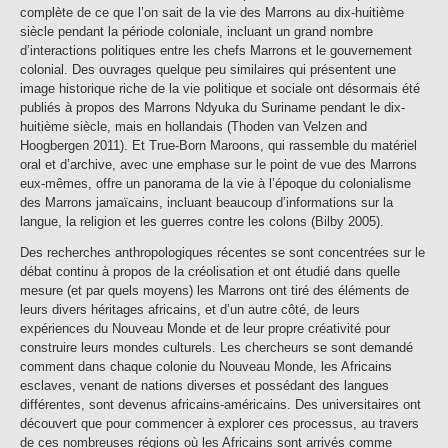
complète de ce que l’on sait de la vie des Marrons au dix-huitième
siècle pendant la période coloniale, incluant un grand nombre
d’interactions politiques entre les chefs Marrons et le gouvernement
colonial. Des ouvrages quelque peu similaires qui présentent une
image historique riche de la vie politique et sociale ont désormais été
publiés à propos des Marrons Ndyuka du Suriname pendant le dix-
huitième siècle, mais en hollandais (Thoden van Velzen and
Hoogbergen 2011). Et True-Born Maroons, qui rassemble du matériel
oral et d’archive, avec une emphase sur le point de vue des Marrons
eux-mêmes, offre un panorama de la vie à l’époque du colonialisme
des Marrons jamaïcains, incluant beaucoup d’informations sur la
langue, la religion et les guerres contre les colons (Bilby 2005).
Des recherches anthropologiques récentes se sont concentrées sur le
débat continu à propos de la créolisation et ont étudié dans quelle
mesure (et par quels moyens) les Marrons ont tiré des éléments de
leurs divers héritages africains, et d’un autre côté, de leurs
expériences du Nouveau Monde et de leur propre créativité pour
construire leurs mondes culturels. Les chercheurs se sont demandé
comment dans chaque colonie du Nouveau Monde, les Africains
esclaves, venant de nations diverses et possédant des langues
différentes, sont devenus africains-américains. Des universitaires ont
découvert que pour commencer à explorer ces processus, au travers
de ces nombreuses régions où les Africains sont arrivés comme