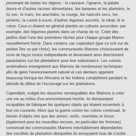
provenant de toutes les régions - la cassave, l’igname, la patate
douce et d’autres racines alimentaires, les bananes et les plantains, le
riz sec, le maïs, les arachides, la courge, les haricots secs, les
piments, la canne à sucre, d’autres légumes assortis, le tabac et le
coton. Ceux-ci étaient en général plantés en cultures associées- par
exemple, des légumes plantés dans un champ de riz. Créer des
jardins était l’une des premières tâches pour chaque groupe Marron
nouvellement formé. Dans certains cas cependant (que ce soit sur de
petites îles ou par choix), les communautés Marrons choisissaient de
vivre de façon moins indépendante et devenaient ainsi directement
parasitaires sur les plantations pour leur subsistance. Les voisins
amérindiens enseignèrent aux Marrons de nombreuses techniques
afin de gérer l’environnement naturel et ces derniers apprirent
beaucoup lorsque les Africains et les Indiens cohabitèrent pendant la
période du début de l’esclavage sur les plantations.
Cependant, malgré les réussites remarquables des Marrons à créer
une vie au milieu d’un environnement hostile, ils demeuraient
incapables de fabriquer les quelques objets qui étaient essentiels à
leur vie courante. Alors que la guerre contre les colons continuait, le
besoin d’objets tels que des armes, outils, marmites et tissus
(également pour les nouvelles recrues, en particulier les femmes)
conservait les communautés Marrons inévitablement dépendantes
des sociétés de plantation desquelles ils essayaient tous de s’isoler.