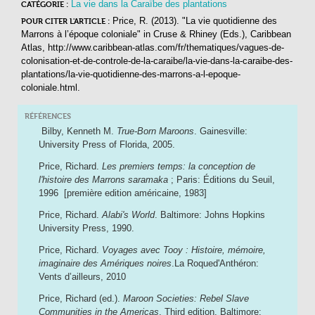
La vie dans la Caraïbe des plantations
CATÉGORIE :
Price, R. (2013). "La vie quotidienne des
POUR CITER L'ARTICLE :
Marrons à l’époque coloniale"
in
Cruse & Rhiney (Eds.),
Caribbean
Atlas
, http://www.caribbean-atlas.com/fr/thematiques/vagues-de-
colonisation-et-de-controle-de-la-caraibe/la-vie-dans-la-caraibe-des-
plantations/la-vie-quotidienne-des-marrons-a-l-epoque-
coloniale.html.
RÉFÉRENCES
Bilby, Kenneth M.
True-Born Maroons
. Gainesville:
University Press of Florida, 2005.
Price, Richard.
Les premiers temps: la conception de
l'histoire des Marrons saramaka
; Paris: Éditions du Seuil,
1996 [première edition américaine, 1983]
Price, Richard.
Alabi's World
. Baltimore: Johns Hopkins
University Press, 1990.
Price, Richard.
Voyages avec Tooy : Histoire, mémoire,
imaginaire des Amériques noires
.La Roqued'Anthéron:
Vents d’ailleurs, 2010
Price, Richard (ed.).
Maroon Societies: Rebel Slave
Communities in the Americas
. Third edition, Baltimore: