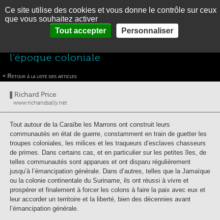
Ce site utilise des cookies et vous donne le contrôle sur ceux
MENU
En
Es
que vous souhaitez activer
accueil
>
Thématiques
>
Vagues de colonisation et de contrôle de la Caraïbe
>
La vie
Panneau de gestion des cookies
Tout accepter
Personnaliser
ACCUEIL
dans la Caraïbe des plantations
>
La vie quotidienne des Marrons à l’époque coloniale
La vie quotidienne des Marrons à
PRÉSENTATION
l’époque coloniale
THÉMATIQUES
< Retour à la liste des articles
PHOTOGRAPHIES
Richard Price
www.richandsally.net
LA CARAIBE EN BREF
CONTACT
Tout autour de la Caraïbe les Marrons ont construit leurs
communautés en état de guerre, constamment en train de guetter les
troupes coloniales, les milices et les traqueurs d’esclaves chasseurs
de primes. Dans certains cas, et en particulier sur les petites îles, de
telles communautés sont apparues et ont disparu régulièrement
jusqu’à l’émancipation générale. Dans d’autres, telles que la Jamaïque
ou la colonie continentale du Suriname, ils ont réussi à vivre et
prospérer et finalement à forcer les colons à faire la paix avec eux et
leur accorder un territoire et la liberté, bien des décennies avant
l’émancipation générale.