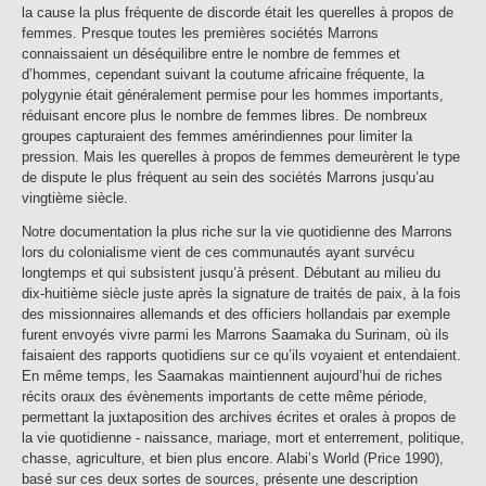
la cause la plus fréquente de discorde était les querelles à propos de
femmes. Presque toutes les premières sociétés Marrons
connaissaient un déséquilibre entre le nombre de femmes et
d’hommes, cependant suivant la coutume africaine fréquente, la
polygynie était généralement permise pour les hommes importants,
réduisant encore plus le nombre de femmes libres. De nombreux
groupes capturaient des femmes amérindiennes pour limiter la
pression. Mais les querelles à propos de femmes demeurèrent le type
de dispute le plus fréquent au sein des sociétés Marrons jusqu’au
vingtième siècle.
Notre documentation la plus riche sur la vie quotidienne des Marrons
lors du colonialisme vient de ces communautés ayant survécu
longtemps et qui subsistent jusqu’à présent. Débutant au milieu du
dix-huitième siècle juste après la signature de traités de paix, à la fois
des missionnaires allemands et des officiers hollandais par exemple
furent envoyés vivre parmi les Marrons Saamaka du Surinam, où ils
faisaient des rapports quotidiens sur ce qu’ils voyaient et entendaient.
En même temps, les Saamakas maintiennent aujourd’hui de riches
récits oraux des évènements importants de cette même période,
permettant la juxtaposition des archives écrites et orales à propos de
la vie quotidienne - naissance, mariage, mort et enterrement, politique,
chasse, agriculture, et bien plus encore. Alabi’s World (Price 1990),
basé sur ces deux sortes de sources, présente une description