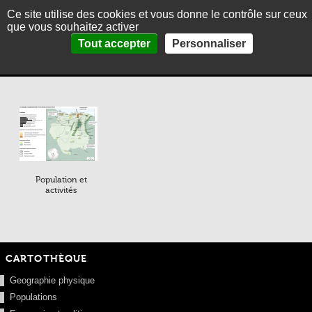
Ce site utilise des cookies et vous donne le contrôle sur ceux
MENU
En
Es
que vous souhaitez activer
Panneau de gestion des cookies
accueil
>
Cartothèque
>
Les cartes par territoires
>
Suriname
Tout accepter
Personnaliser
ACCUEIL
Suriname
PRÉSENTATION
THÉMATIQUES
PHOTOGRAPHIES
LA CARAIBE EN BREF
CONTACT
Population et
activités
CARTOTHÈQUE
Geographie physique
Populations