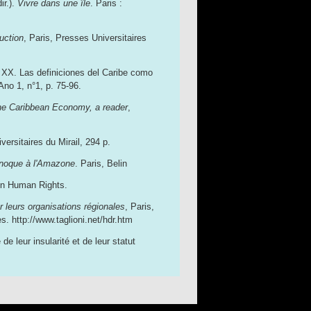
ir.).
Vivre dans une île
. Paris :
uction
, Paris, Presses Universitaires
o XX. Las definiciones del Caribe como
 Ano 1, n°1, p. 75-96.
e Caribbean Economy, a reader
,
versitaires du Mirail, 294 p.
noque à l'Amazone
. Paris, Belin
 in Human Rights.
r leurs organisations régionales
, Paris,
. http://www.taglioni.net/hdr.htm
 de leur insularité et de leur statut