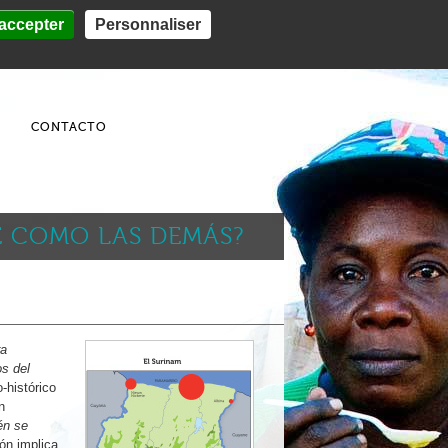
accepter
Personnaliser
Recursos
CONTACTO
BE COMO LAS DEMÁS?
ra
os del
o-histórico
n
én se
ión implica