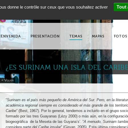
 vous donne le contrôle sur ceux que vous souhaitez activer
Tout 
IENVENIDA
PRESENTACIÓN
TEMAS
MAPAS
FOTOS
¿ES SURINAM UNA ISLA DEL CARI
< Volver
“
Surinam es el país más pequeño de América del Sur. Pero, en la literatu
académica regional siempre es considerado el más grande de los territori
Caribe
” (Best, 1967). Por lo general, tendemos a incluirlo en el grupo soci
formado por las tres Guayanas (Lézy 2000) o más aún, en la configuració
biogeográfica de la Meseta de las Guyana’s’. “
A menudo, Surinam tambi
considera parte del Caribe insular
” (Girvan, 2005). Esta última considerac