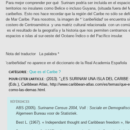
Para mejor comprender por qué Surinam podría ser incluida en el espacio 
territorios no insulares como Belice o incluso Guyana, (situada fuera del
caribeños. Esto nos hace recordar que la región del Caribe no sólo se def
de Mar Caribe. Para nosotros, la imagen de * '
caribeñidad
' se encuentra s
costero de Centroamérica y una matriz cultural relacionada con un común 
es el resultado de la geografía y la historia que nos permiten centrarnos e
espacios e islas al sur-oeste del Océano Índico o del Pacífico insular.
Nota del traductor La palabra *
'caribeñidad' no aparece en el diccionario de la Real Academia Española
Que es el Caribe ?
CATÉGORIE :
(2013). "¿ES SURINAM UNA ISLA DEL CARI
POUR CITER L'ARTICLE :
(Eds.),
Caribbean Atlas
, http://www.caribbean-atlas.com/es/temas/que-es
como-las-demas.html.
RÉFÉRENCES
ABS (2005).
Suriname Census 2004, VolI : Sociale en Demografisch
Algemeen Bureau voor de Statistiek.
Best L. (1967). « Independant thought and Caribbean freedom »,
Ne