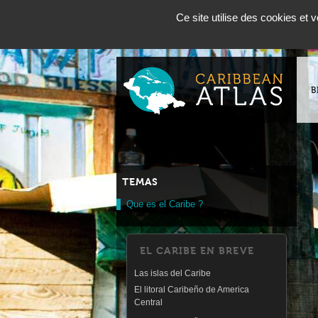
Panneau de gestion des cookies
Français
English
Ce site utilise des cookies et
B
TEMAS
Que es el Caribe ?
EL CARIBE EN BREVE
Las islas del Caribe
El litoral Caribeño de America
Central