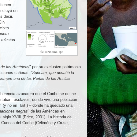
tienen
incluye en
s decir,
Sin
mbito
sunto
 relación
ile suriname-spa
 de las Américas
" por su exclusivo patrimonio
taciones cañeras. “
Surinam, que desafió la
empre una de las Perlas de las Antillas
 herencia azucarera que el Caribe se define
portaban esclavos, donde vive una población
am (y no en Haití) – donde ha quedado una
naciones negras
" de las Américas en
 siglo XVIII (Price, 2001). La historia de
la Cuenca del Caribe (Célimène y Cruse,