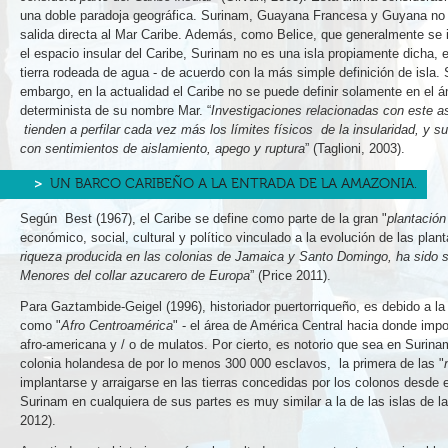
una doble paradoja geográfica. Surinam, Guayana Francesa y Guyana no 
salida directa al Mar Caribe. Además, como Belice, que generalmente se 
el espacio insular del Caribe, Surinam no es una isla propiamente dicha, e
tierra rodeada de agua - de acuerdo con la más simple definición de isla. 
embargo, en la actualidad el Caribe no se puede definir solamente en el á
determinista de su nombre Mar. “
Investigaciones relacionadas con este a
tienden a perfilar cada vez más los límites físicos de la insularidad, y su
con sentimientos de aislamiento, apego y ruptura
” (Taglioni, 2003).
UN BARCO CARIBEÑO A LA ENTRADA DE LA AMAZONIA.
Según Best (1967), el Caribe se define como parte de la gran "
plantación
económico, social, cultural y político vinculado a la evolución de las plan
riqueza producida en las colonias de Jamaica y Santo Domingo, ha sido si
Menores del collar azucarero de Europa
” (Price 2011).
Para Gaztambide-Geigel (1996), historiador puertorriqueño, es debido a la
como "
Afro Centroamérica
" - el área de América Central hacia donde im
afro-americana y / o de mulatos. Por cierto, es notorio que sea en Surin
colonia holandesa de por lo menos 300 000 esclavos, la primera de las "
implantarse y arraigarse en las tierras concedidas por los colonos desde el
Surinam en cualquiera de sus partes es muy similar a la de las islas de 
2012).