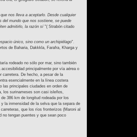
 que nos lleva a aceptarlo. Desde cualquier
nes del mundo que nos sostiene, se puede
n admitirlo, la razón sí
"( Strabón citado
spacio único, sino como un archipiélago
".
rtos de Baharia, Dakkkla, Farafra, Kharga y
taría rodeado no sólo por mar, sino también
 accesibilidad principalmente por vía aérea o
r carretera. De hecho, a pesar de la
entra esencialmente en la línea costera
o las principales ciudades en orden de
a, los surinameses son casi isleños,
 de 386 km de longitud rodeada por los
 la inmensidad de la selva que la separa de
carreteras, que los ríos fronterizos (Maroni al
dad no tengan puentes y que sean poco