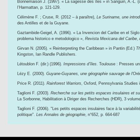
Bonnemaison J. (1997). « La sagesse des îles » in Sanguin, A.-L. (d
l’Harmattan, p. 121-129.
Célimène F. ; Cruse, R. (2012 – à paraître),
Le Suriname, une introd
des Antilles et de la Guyane.
Gaztambide-Geigel, A. (1996). « La Invencion del Caribe en el Sigl
problema historico e metodologico »,
Revista Mexicana del Caribe
,
Girvan N. (2005). « Reinterpreting the Caribbean » in Pantin (Ed.)
Th
Kingston, Ian Randle Publishers.
Létoublon F. (dir.) (1996).
Impressions d’îles
. Toulouse : Presses uni
Lézy E. (2000).
Guyane-Guyanes, une géographie sauvage de l'Oré
Price R. (2011).
Rainforest Warriors
, Oxford, Pennsylvania Studies
Taglioni F. (2003).
Recherche sur les petits espaces insulaires et su
La Sorbonne, Habilitation à Diriger des Recherches (HDR), 3 volumes
Taglioni F. (2006). "Les petits espaces insulaires face à la variabilité
politique".
Les Annales de géographie
, n°652, p. 664-687