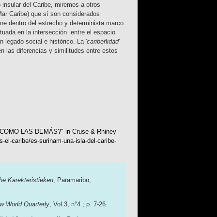
insular del Caribe, miremos a otros
 Mar Caribe) que sí son considerados
ine dentro del estrecho y determinista marco
ituada en la intersección entre el espacio
legado social e histórico. La '
caribeñidad
'
n las diferencias y similitudes entre estos
BE COMO LAS DEMÁS?"
in
Cruse & Rhiney
-el-caribe/es-surinam-una-isla-del-caribe-
e Karekteristieken
, Paramaribo,
w World Quarterly
, Vol.3, n°4 ; p. 7-26.