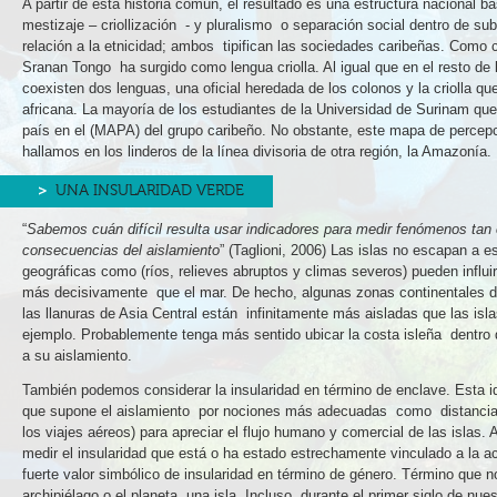
A partir de esta historia común, el resultado es una estructura nacional 
mestizaje – criollización - y pluralismo o separación social dentro de su
relación a la etnicidad; ambos tipifican las sociedades caribeñas. Como 
Sranan Tongo ha surgido como lengua criolla. Al igual que en el resto de l
coexisten dos lenguas, una oficial heredada de los colonos y la criolla qu
africana. La mayoría de los estudiantes de la Universidad de Surinam que 
país en el (MAPA) del grupo caribeño. No obstante, este mapa de percep
hallamos en los linderos de la línea divisoria de otra región, la Amazonía.
UNA INSULARIDAD VERDE
“
Sabemos cuán difícil resulta usar indicadores para medir fenómenos tan
consecuencias del aislamiento
” (Taglioni, 2006) Las islas no escapan a es
geográficas como (ríos, relieves abruptos y climas severos) pueden influi
más decisivamente que el mar. De hecho, algunas zonas continentales de
las llanuras de Asia Central están infinitamente más aisladas que las isla
ejemplo. Probablemente tenga más sentido ubicar la costa isleña dentro
a su aislamiento.
También podemos considerar la insularidad en término de enclave. Esta ide
que supone el aislamiento por nociones más adecuadas como distancia-t
los viajes aéreos) para apreciar el flujo humano y comercial de las islas
medir el insularidad que está o ha estado estrechamente vinculado a la a
fuerte valor simbólico de insularidad en término de género. Término que 
archipiélago o el planeta una isla. Incluso, durante el primer siglo de nues