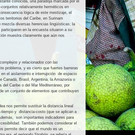
bastante conocida, una paradoja marcada por el
b-conjuntos relativamente herméticos en
consecuencia lógica de este mestizaje, el
os territorios del Caribe, en Surinam
e mezcla diversas herencias lingüísticas; la
participaron en la encuesta situaron a su
ción muestra claramente que aún nos
 complejos y relacionados con las
te problema, y ​​es cierto que fuertes barreras
r en el aislamiento e interrupción de espacio
 Canadá, Brasil, Argentina, la Amazonía o
s del Caribe o del Mar Mediterráneo, por
 de un conjunto de elementos que contribuyen
a nos permite sustituir la distancia lineal
iempo y distancia-costo (que se aplican a
. Además, son importantes indicadores para
ccesibilidad. También podemos considerar el
nos permite decir que el mundo es un
tra era, el geógrafo Strabón, se refería al