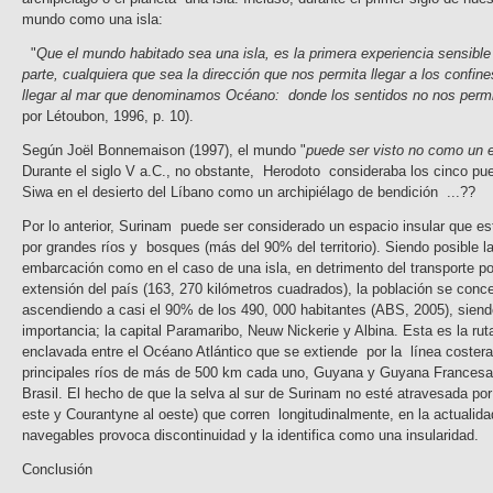
mundo como una isla:
"
Que el mundo habitado sea una isla, es la primera experiencia sensible
parte, cualquiera que sea la dirección que nos permita llegar a los confi
llegar al mar que denominamos Océano: donde los sentidos no nos permite
por Létoubon, 1996, p. 10).
Según Joël Bonnemaison (1997), el mundo "
puede ser visto no como un e
Durante el siglo V a.C., no obstante, Herodoto consideraba los cinco pue
Siwa en el desierto del Líbano como un archipiélago de bendición ...??
Por lo anterior, Surinam puede ser considerado un espacio insular que es
por grandes ríos y bosques (más del 90% del territorio). Siendo posible la
embarcación como en el caso de una isla, en detrimento del transporte po
extensión del país (163, 270 kilómetros cuadrados), la población se conc
ascendiendo a casi el 90% de los 490, 000 habitantes (ABS, 2005), siend
importancia; la capital Paramaribo, Neuw Nickerie y Albina. Esta es la rut
enclavada entre el Océano Atlántico que se extiende por la línea costera
principales ríos de más de 500 km cada uno, Guyana y Guyana Francesa y
Brasil. El hecho de que la selva al sur de Surinam no esté atravesada por 
este y Courantyne al oeste) que corren longitudinalmente, en la actuali
navegables provoca discontinuidad y la identifica como una insularidad.
Conclusión