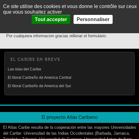
Ce site utilise des cookies et vous donne le contrôle sur ceux
MENU
Fr
En
que vous souhaitez activer
Panneau de gestion des cookies
Contacto
Tout accepter
Personnaliser
BIENVENIDO
PRESENTACIÓN
Por cualquiera informacion gracias rellenar el formulario.
TEMAS
FOTOS
EL CARIBE EN BREVE
EL CARIBE EN BREVE
Las islas del Caribe
CONTACTO
El litoral Caribeño de America Central
El litoral Caribeño de America del Sur
El proyecto Atlas Caribeno
El Atlas Caribe resulta de la cooperación entre las mayores Universidades
del Caribe: Universidad de las Indias Occidentales (Barbada, Jamaica,